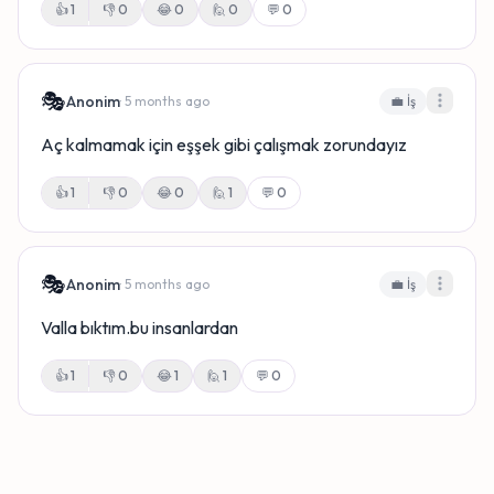
👍
1
👎
0
😂
0
🙋
0
💬 0
🎭
Anonim
· 5 months ago
💼 İş
Aç kalmamak için eşşek gibi çalışmak zorundayız
👍
1
👎
0
😂
0
🙋
1
💬 0
🎭
Anonim
· 5 months ago
💼 İş
Valla bıktım.bu insanlardan
👍
1
👎
0
😂
1
🙋
1
💬 0