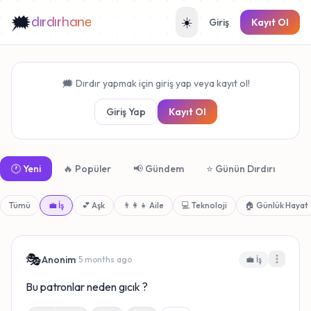
🗯️
dırdırhane
☀️
Giriş
Kayıt Ol
🗯️ Dırdır yapmak için giriş yap veya kayıt ol!
Giriş Yap
Kayıt Ol
🕐 Yeni
🔥 Popüler
📢 Gündem
⭐ Günün Dırdırı
Tümü
💼 İş
💕 Aşk
👨‍👩‍👧 Aile
💻 Teknoloji
🏠 Günlük Hayat
🎭
Anonim
· 5 months ago
💼 İş
Bu patronlar neden gıcık ?