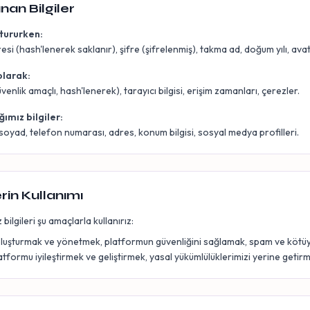
nan Bilgiler
tururken:
si (hash'lenerek saklanır), şifre (şifrelenmiş), takma ad, doğum yılı, avat
larak:
üvenlik amaçlı, hash'lenerek), tarayıcı bilgisi, erişim zamanları, çerezler.
ımız bilgiler:
oyad, telefon numarası, adres, konum bilgisi, sosyal medya profilleri.
lerin Kullanımı
bilgileri şu amaçlarla kullanırız:
oluşturmak ve yönetmek, platformun güvenliğini sağlamak, spam ve kötüy
tformu iyileştirmek ve geliştirmek, yasal yükümlülüklerimizi yerine getir