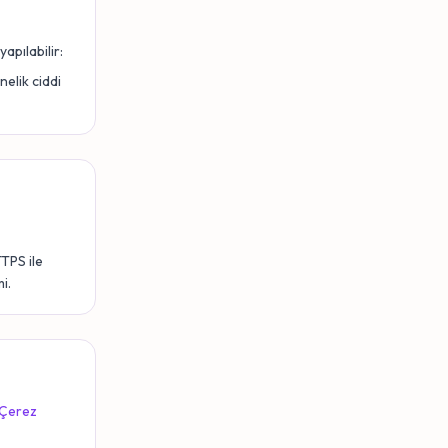
apılabilir:
nelik ciddi
TTPS ile
i.
Çerez