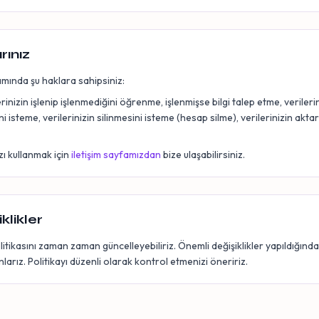
rınız
ında şu haklara sahipsiniz:
erinizin işlenip işlenmediğini öğrenme, işlenmişse bilgi talep etme, verileri
ni isteme, verilerinizin silinmesini isteme (hesap silme), verilerinizin aktar
zı kullanmak için
iletişim sayfamızdan
bize ulaşabilirsiniz.
iklikler
politikasını zaman zaman güncelleyebiliriz. Önemli değişiklikler yapıldığın
ınlarız. Politikayı düzenli olarak kontrol etmenizi öneririz.