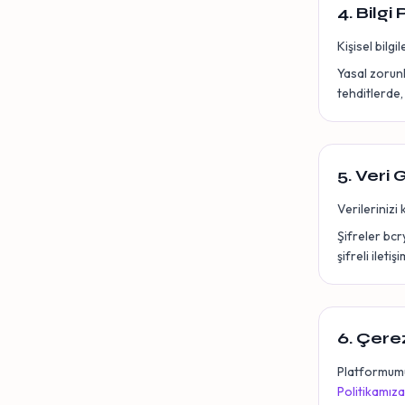
4. Bilgi
Kişisel bilg
Yasal zorunl
tehditlerde,
5. Veri 
Verilerinizi 
Şifreler bcr
şifreli ilet
6. Çere
Platformumuz
Politikamıza