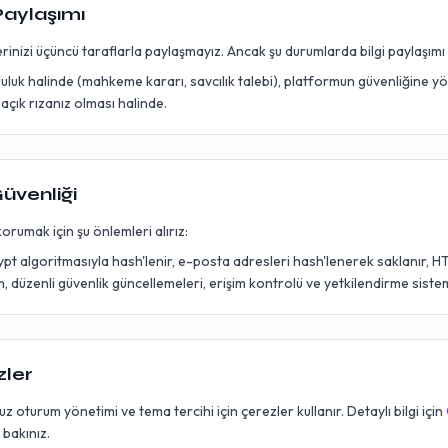
 Paylaşımı
ilerinizi üçüncü taraflarla paylaşmayız. Ancak şu durumlarda bilgi paylaşımı y
uluk halinde (mahkeme kararı, savcılık talebi), platformun güvenliğine yö
 açık rızanız olması halinde.
Güvenliği
korumak için şu önlemleri alırız:
ypt algoritmasıyla hash'lenir, e-posta adresleri hash'lenerek saklanır, H
işim, düzenli güvenlik güncellemeleri, erişim kontrolü ve yetkilendirme sistem
zler
 oturum yönetimi ve tema tercihi için çerezler kullanır. Detaylı bilgi için
bakınız.