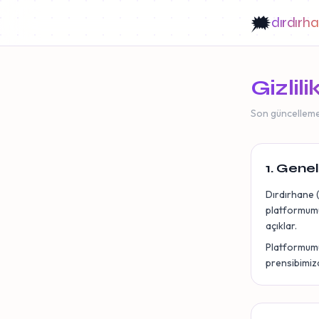
🗯️
dırdırh
Gizlili
Son güncellem
1. Genel
Dırdırhane (
platformumuz
açıklar.
Platformumuz
prensibimizd