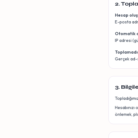
2. Topla
Hesap oluş
E-posta adre
Otomatik o
IP adresi (g
Toplamadığ
Gerçek ad-s
3. Bilgi
Topladığımız 
Hesabınızı 
önlemek, pla