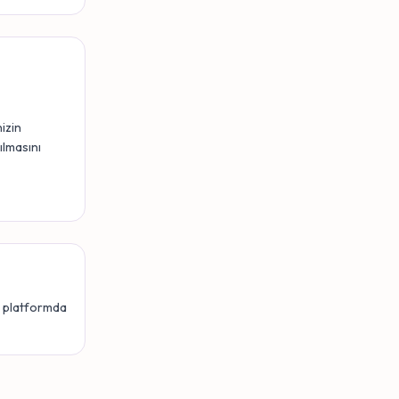
nizin
ılmasını
da platformda