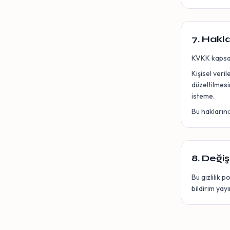
7. Hakla
KVKK kapsam
Kişisel veril
düzeltilmesi
isteme.
Bu haklarını
8. Değiş
Bu gizlilik 
bildirim yay