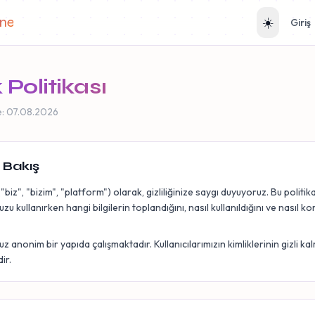
ane
☀️
Giriş
k Politikası
e: 07.08.2026
 Bakış
"biz", "bizim", "platform") olarak, gizliliğinize saygı duyuyoruz. Bu politika
u kullanırken hangi bilgilerin toplandığını, nasıl kullanıldığını ve nasıl 
 anonim bir yapıda çalışmaktadır. Kullanıcılarımızın kimliklerinin gizli ka
ir.