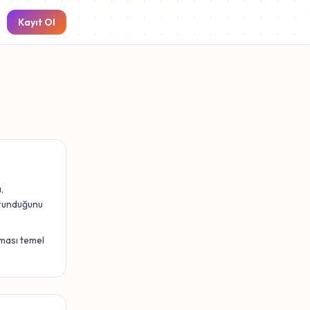
Kayıt Ol
,
korunduğunu
lması temel