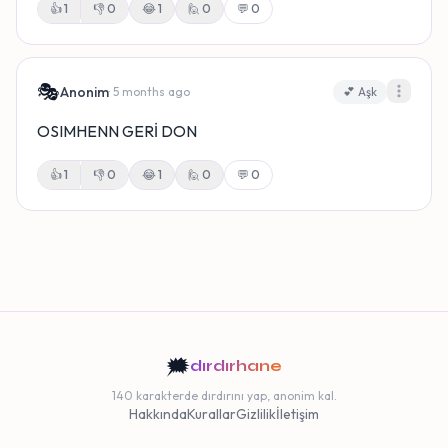
👍
1
👎
0
😂
1
🙋
0
💬 0
🎭
Anonim
· 5 months ago
💕 Aşk
OSIMHENN GERİ DON
👍
1
👎
0
😂
1
🙋
0
💬 0
🗯️
dırdırhane
140 karakterde dırdırını yap, anonim kal.
Hakkında
Kurallar
Gizlilik
İletişim