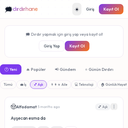
🗯️
dırdırhane
☀️
Giriş
Kayıt Ol
🗯️ Dırdır yapmak için giriş yap veya kayıt ol!
Giriş Yap
Kayıt Ol
🕐 Yeni
🔥 Popüler
📢 Gündem
⭐ Günün Dırdırı
Tümü
💼 İş
💕 Aşk
👨‍👩‍👧 Aile
💻 Teknoloji
🏠 Günlük Hayat
🤠
Alfadamat
· 5 months ago
💕 Aşk
Ayşecan esma da