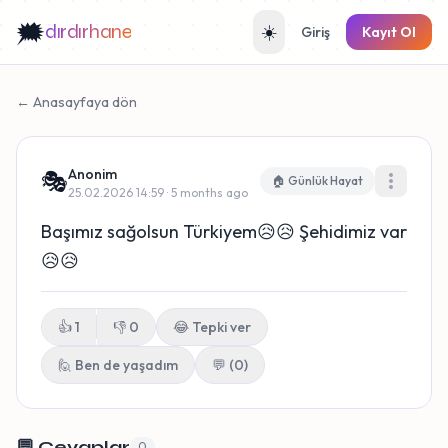
🗯️
dırdırhane
☀️
Giriş
Kayıt Ol
← Anasayfaya dön
Anonim
🎭
🏠 Günlük Hayat
25.02.2026 14:59 · 5 months ago
Başımız sağolsun Türkiyem😥😥 Şehidimiz var
😥😥
👍
1
👎
0
😂
Tepki ver
🙋 Ben de yaşadım
💬 (0)
💬 Cevaplar
0