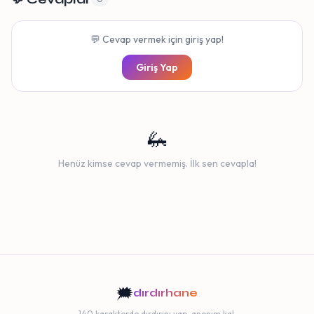
💬 Cevap vermek için giriş yap!
Giriş Yap
🦗
Henüz kimse cevap vermemiş. İlk sen cevapla!
🗯️
dırdırhane
140 karakterde dırdırını yap, anonim kal.