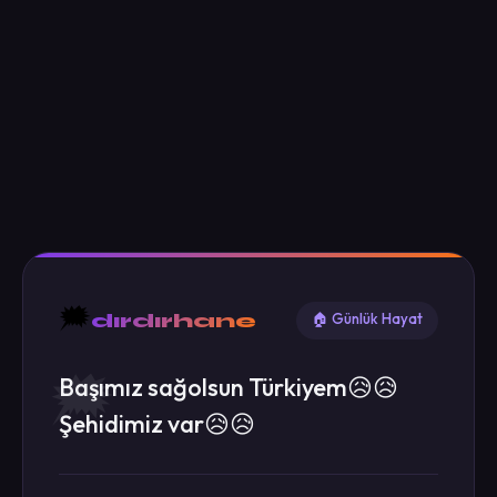
🗯️
dırdırhane
🏠 Günlük Hayat
Başımız sağolsun Türkiyem😥😥
Şehidimiz var😥😥