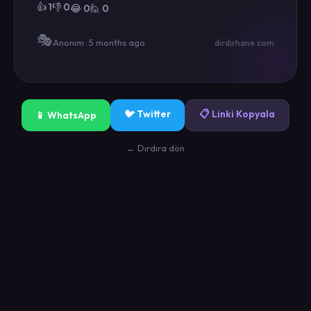
👍 1
👎 0
😂 0
🙋 0
🎭
Anonim · 5 months ago
dirdirhane.com
🐦 Twitter
📋 Linki Kopyala
📱 WhatsApp
← Dırdıra dön