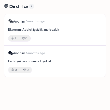
💬 Dırdırlar
2
🎭
Anonim
· 5 months ago
Ekonomi,Adalet,işsizlik ,mutsuzluk
👍
1
👎
0
🎭
Anonim
· 5 months ago
En büyük sorunumuz Liyakat
👍
0
👎
0