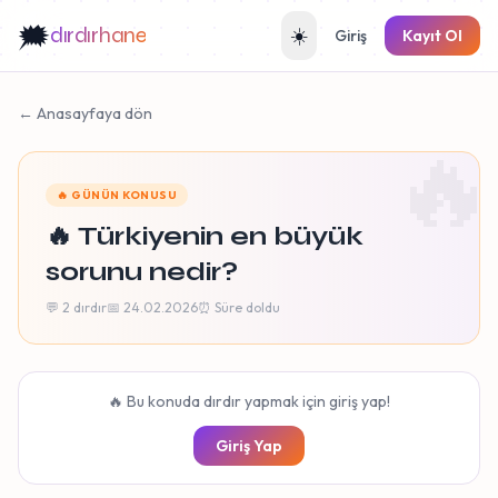
🗯️
dırdırhane
☀️
Giriş
Kayıt Ol
← Anasayfaya dön
🔥
🔥 GÜNÜN KONUSU
🔥 Türkiyenin en büyük
sorunu nedir?
💬 2 dırdır
📅 24.02.2026
⏰ Süre doldu
🔥 Bu konuda dırdır yapmak için giriş yap!
Giriş Yap