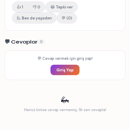
👍
1
👎
0
😂
Tepki ver
🙋 Ben de yaşadım
💬 (0)
💬 Cevaplar
0
💬 Cevap vermek için giriş yap!
Giriş Yap
🦗
Henüz kimse cevap vermemiş. İlk sen cevapla!