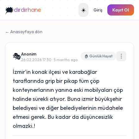
🗯️
dırdırhane
☀️
Giriş
Kayıt Ol
← Anasayfaya dön
Anonim
🎭
🏠 Günlük Hayat
26.02.2026 17:30 · 5 months ago
İzmir'in konak ilçesi ve karabağlar
taraflarında grip bir pikap tüm çöp
konteynerlarının yanına eski mobilyaları çöp
halinde sürekli atıyor. Buna izmir büyükşehir
belediyesi ve diğer belediyelerinin müdahele
etmesi gerek. Bu kadar da düşüncesizlik
olmazki.!