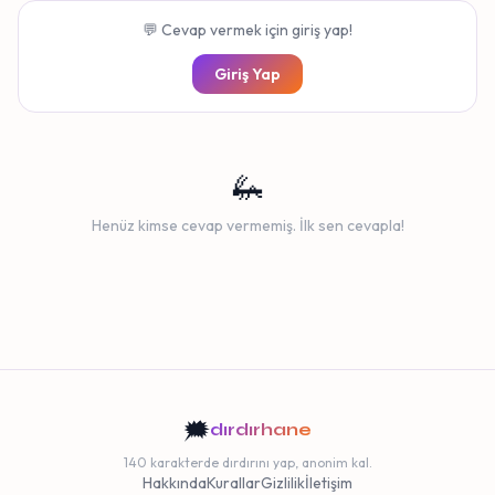
💬 Cevap vermek için giriş yap!
Giriş Yap
🦗
Henüz kimse cevap vermemiş. İlk sen cevapla!
🗯️
dırdırhane
140 karakterde dırdırını yap, anonim kal.
Hakkında
Kurallar
Gizlilik
İletişim