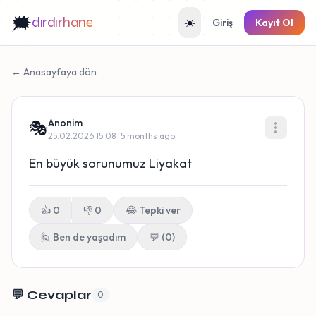
🗯️
dırdırhane
☀️
Giriş
Kayıt Ol
← Anasayfaya dön
Anonim
🎭
25.02.2026 15:08 · 5 months ago
En büyük sorunumuz Liyakat
👍
0
👎
0
😂
Tepki ver
🙋 Ben de yaşadım
💬 (0)
💬 Cevaplar
0