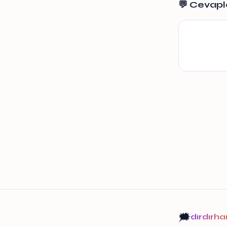
💬 Cevapl
🗯️
dırdırh