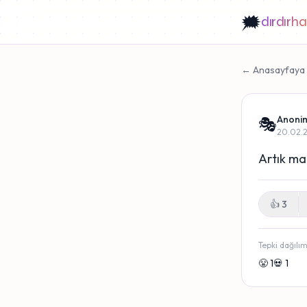
🗯️
dırdırh
← Anasayfaya
Anoni
🎭
20.02.2
Artık mar
👍
3
Tepki dağılım
😤 1
💀 1