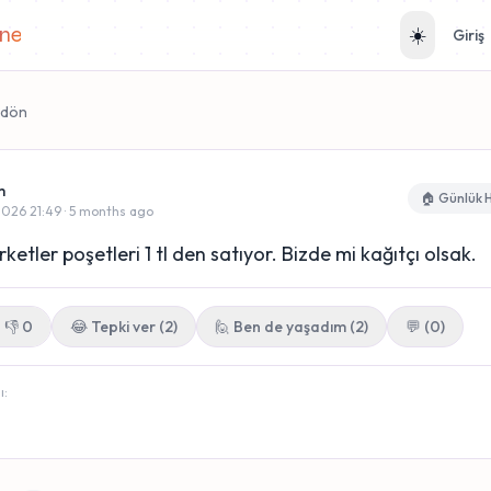
ane
☀️
Giriş
 dön
m
🏠 Günlük 
026 21:49 · 5 months ago
ketler poşetleri 1 tl den satıyor. Bizde mi kağıtçı olsak.
👎
0
😂
Tepki ver
(
2
)
🙋 Ben de yaşadım
(
2
)
💬 (0)
ı: