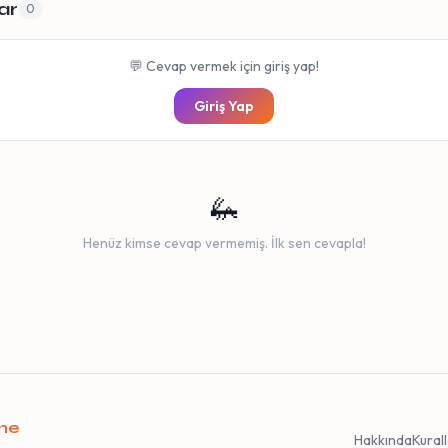
ar
0
💬 Cevap vermek için giriş yap!
Giriş Yap
🦗
Henüz kimse cevap vermemiş. İlk sen cevapla!
ane
Hakkında
Kural