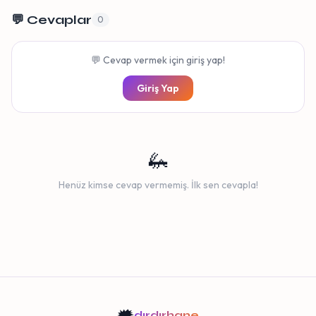
💬 Cevaplar
0
💬 Cevap vermek için giriş yap!
Giriş Yap
🦗
Henüz kimse cevap vermemiş. İlk sen cevapla!
🗯️
dırdırhane