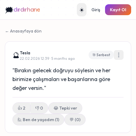
🗯️
dırdırhane
☀️
Giriş
Kayıt Ol
← Anasayfaya dön
Tesla
🔮
🎯 Serbest
22.02.2026 12:39 · 5 months ago
"Bırakın gelecek doğruyu söylesin ve her
birimize çalışmaları ve başarılarına göre
değer versin."
👍
2
👎
0
😂
Tepki ver
🙋 Ben de yaşadım
(
1
)
💬 (0)