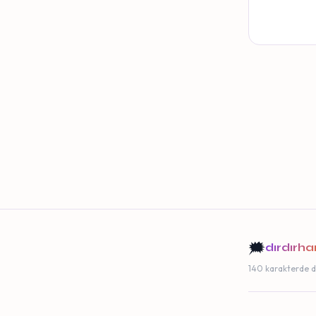
🗯️
dırdırh
140 karakterde dı