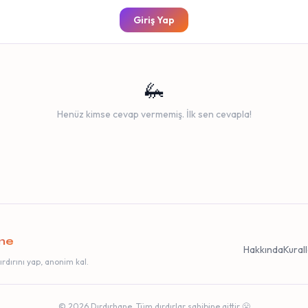
Giriş Yap
🦗
Henüz kimse cevap vermemiş. İlk sen cevapla!
ane
Hakkında
Kural
rdırını yap, anonim kal.
© 2026 Dırdırhane. Tüm dırdırlar sahibine aittir 😤