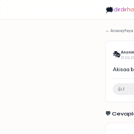
🗯️
dırdırh
← Anasayfaya
Anoni
🎭
21.02.2
Akisaa b
👍
1
💬 Cevapl