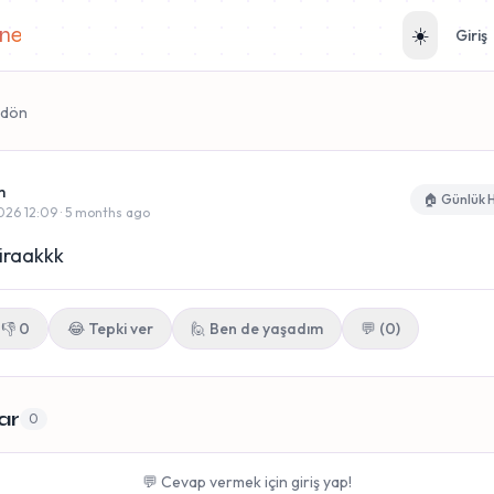
ane
☀️
Giriş
 dön
m
🏠 Günlük 
026 12:09 · 5 months ago
iraakkk
👎
0
😂
Tepki ver
🙋 Ben de yaşadım
💬 (0)
ar
0
💬 Cevap vermek için giriş yap!