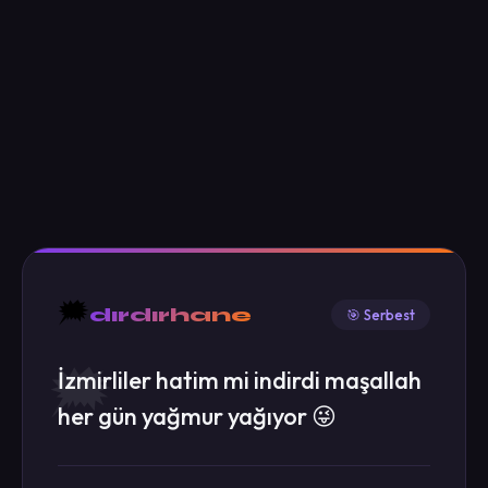
🗯️
dırdırhane
🎯 Serbest
İzmirliler hatim mi indirdi maşallah
her gün yağmur yağıyor 😜