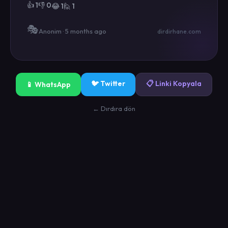
👍 1
👎 0
😂 1
🙋 1
🎭
Anonim · 5 months ago
dirdirhane.com
🐦 Twitter
📋 Linki Kopyala
📱 WhatsApp
← Dırdıra dön