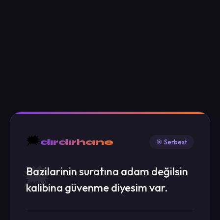
🗯️
dırdırhane
🎯 Serbest
Bazilarinin suratına adam değilsin
kalibina güvenme diyesim var.