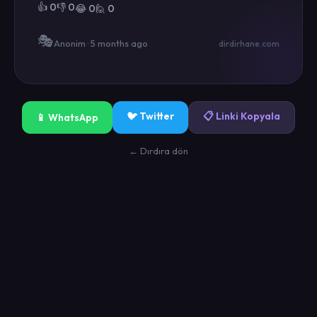
👍 0
👎 0
😂 0
🙋 0
🎭
Anonim · 5 months ago
dirdirhane.com
🐦 Twitter
📋 Linki Kopyala
📱 WhatsApp
← Dırdıra dön